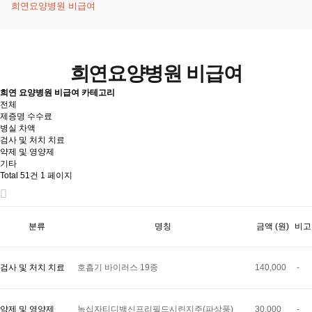
희연요양병원 비급여
희연요양병원 비급여
희연 요양병원 비급여 카테고리
전체
제증명 수수료
병실 차액
검사 및 처치 치료
약제 및 영양제
기타
Total 51건
1 페이지
분류
명칭
금액 (원)
비고
검사 및 처치 치료
호흡기 바이러스 19종
140,000
-
약제 및 영양제
녹십자티디백신프리필드시린지주(파상풍)
30,000
-